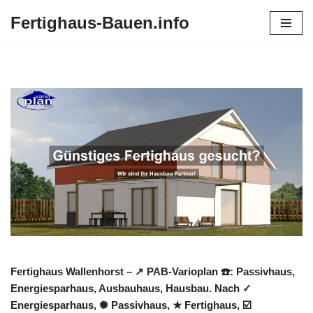
Fertighaus-Bauen.info
Zum
Inhalt
springen
Fertighaus Wallenhorst – ↗️ PAB-Varioplan ☎️: Passivhaus,
Energiesparhaus, Ausbauhaus, Hausbau. Nach ✓
Energiesparhaus, ✺ Passivhaus, ★ Fertighaus, ☑️