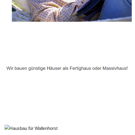
Häuslebauer & Bauunternehmen
Fertighaus Wallenhorst - ↗️ PAB-Varioplan ☎️:
Energiesparhaus, Passivhaus, Ausbauhaus, Hausbau
Dienstleistungen