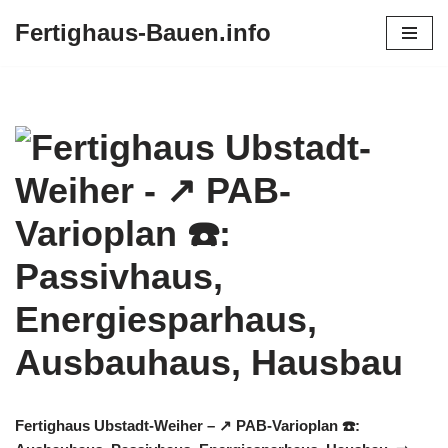
Fertighaus-Bauen.info
Zum
Inhalt
springen
Fertighaus Ubstadt-Weiher – ↗️ PAB-Varioplan ☎️: