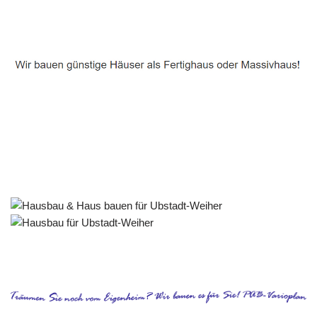
Häuslebauer & Bauunternehmen
Fertighaus Ubstadt-Weiher - ↗️ PAB-Varioplan ☎️:
Energiesparhaus, Passivhaus, Ausbauhaus, Hausbau
Dienstleistungen