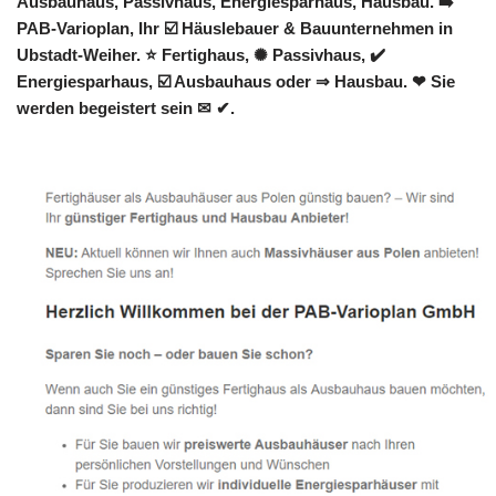
Ausbauhaus, Passivhaus, Energiesparhaus, Hausbau. ➡️
PAB-Varioplan, Ihr ☑️ Häuslebauer & Bauunternehmen in
Ubstadt-Weiher. ⭐ Fertighaus, ✺ Passivhaus, ✔️
Energiesparhaus, ☑️ Ausbauhaus oder ⇒ Hausbau. ❤ Sie
werden begeistert sein ✉ ✔.