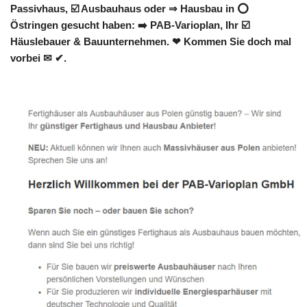
Passivhaus, ☑️ Ausbauhaus oder ⇒ Hausbau in ⭕
Östringen gesucht haben: ➡️ PAB-Varioplan, Ihr ☑️
Häuslebauer & Bauunternehmen. ❤ Kommen Sie doch mal
vorbei ✉ ✔.