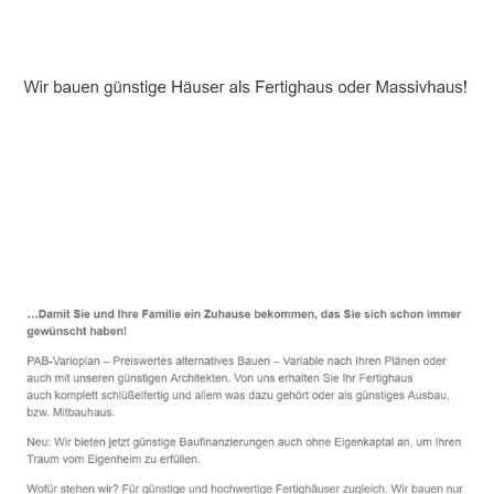
Häuslebauer & Bauunternehmen
Fertighaus Östringen - ↗️ PAB-Varioplan ☎️:
Passivhaus, Energiesparhaus, Ausbauhaus, Hausbau
Dienstleistung