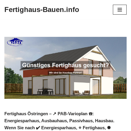
Fertighaus-Bauen.info
Zum
Inhalt
springen
Fertighaus Östringen – ↗️ PAB-Varioplan ☎️:
Energiesparhaus, Ausbauhaus, Passivhaus, Hausbau.
Wenn Sie nach ✔️ Energiesparhaus, ⭐ Fertighaus, ✺