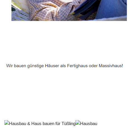
Häuslebauer & Bauunternehmen
Fertighaus Tüßling - ↗️ PAB-Varioplan ☎️:
Energiesparhaus, Ausbauhaus, Passivhaus, Hausbau
Dienstleistung