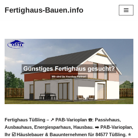
Fertighaus-Bauen.info
Zum
Inhalt
springen
Fertighaus Tüßling – ↗️ PAB-Varioplan ☎️: Passivhaus,
Ausbauhaus, Energiesparhaus, Hausbau. ➡️ PAB-Varioplan,
Ihr ☑️ Häuslebauer & Bauunternehmen für 84577 Tüßling. ⭐