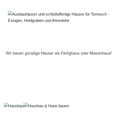
Häuslebauer & Bauunternehmen
Fertighaus Tornesch - ↗️ PAB-Varioplan ☎️: Passivhaus,
Energiesparhaus, Ausbauhaus, Hausbau
Service