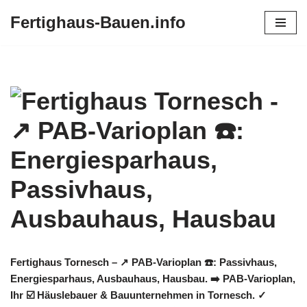
Fertighaus-Bauen.info
Zum
Inhalt
springen
Fertighaus Tornesch – ↗️ PAB-Varioplan ☎️: Passivhaus,
Energiesparhaus, Ausbauhaus, Hausbau. ➡️ PAB-Varioplan,
Ihr ☑️ Häuslebauer & Bauunternehmen in Tornesch. ✓