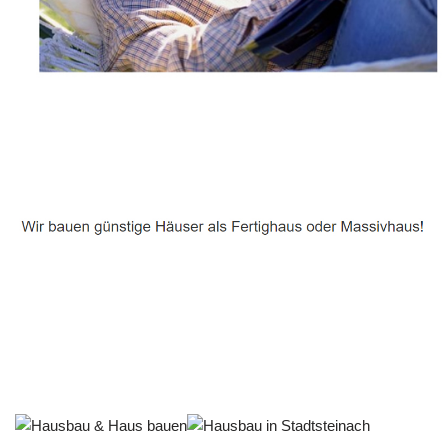
Häuslebauer & Bauunternehmen
Fertighaus Stadtsteinach - ↗️ PAB-Varioplan ☎️:
Energiesparhaus, Passivhaus, Ausbauhaus, Hausbau
Dienstleistung