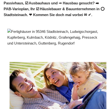
Passivhaus, ☑️ Ausbauhaus und ⇒ Hausbau gesucht? ➡️
PAB-Varioplan, Ihr ☑️ Häuslebauer & Bauunternehmen in ⭕
Stadtsteinach. ❤ Kommen Sie doch mal vorbei ✉ ✔.