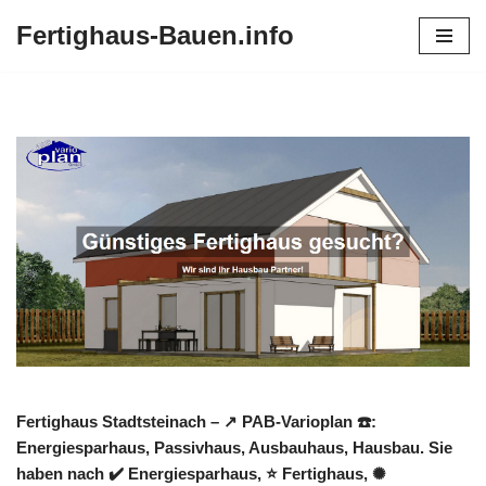
Fertighaus-Bauen.info
Zum
Inhalt
springen
Fertighaus Stadtsteinach – ↗️ PAB-Varioplan ☎️:
Energiesparhaus, Passivhaus, Ausbauhaus, Hausbau. Sie
haben nach ✔️ Energiesparhaus, ⭐ Fertighaus, ✺