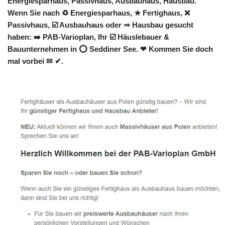
Energiesparhaus, Passivhaus, Ausbauhaus, Hausbau.
Wenn Sie nach ♻ Energiesparhaus, ★ Fertighaus, ❌
Passivhaus, ☑️ Ausbauhaus oder ⇒ Hausbau gesucht
haben: ➡️ PAB-Varioplan, Ihr ☑️ Häuslebauer &
Bauunternehmen in ⭕ Seddiner See. ❤ Kommen Sie doch
mal vorbei ✉ ✔.