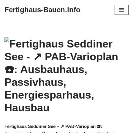
Fertighaus-Bauen.info
Zum
Inhalt
springen
Fertighaus Seddiner See – ↗️ PAB-Varioplan ☎️: