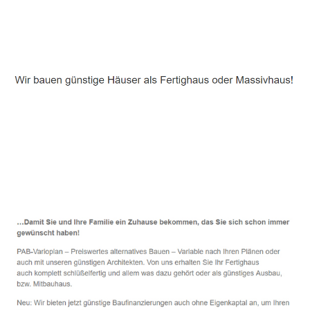
Häuslebauer & Bauunternehmen
Fertighaus Seddiner See - ↗️ PAB-Varioplan ☎️:
Energiesparhaus, Ausbauhaus, Passivhaus, Hausbau
Service