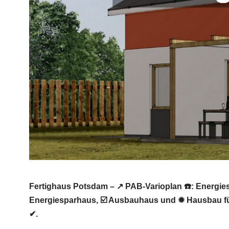
Fertighaus Potsdam – ↗️ PAB-Varioplan ☎️: Energi
Energiesparhaus, ☑️ Ausbauhaus und ✹ Hausbau fü
✔.