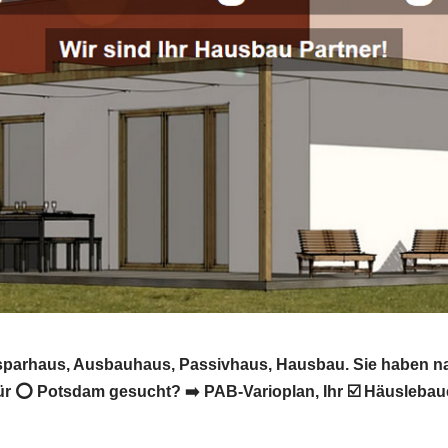
esparhaus, Ausbauhaus, Passivhaus, Hausbau. Sie haben n
r ⭕ Potsdam gesucht? ➡️ PAB-Varioplan, Ihr ☑️ Häuslebau