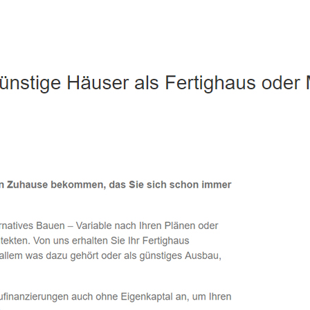
Potsdam - ↗️ PAB-Varioplan ☎️: Energiesparhaus, Ausbauhaus