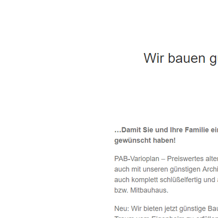
Häuslebauer & Bauunternehmen
Fertighaus 