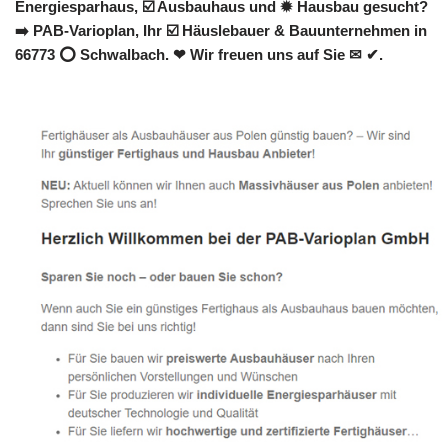
Energiesparhaus, ☑️ Ausbauhaus und ✹ Hausbau gesucht?
➡️ PAB-Varioplan, Ihr ☑️ Häuslebauer & Bauunternehmen in
66773 ⭕ Schwalbach. ❤ Wir freuen uns auf Sie ✉ ✔.