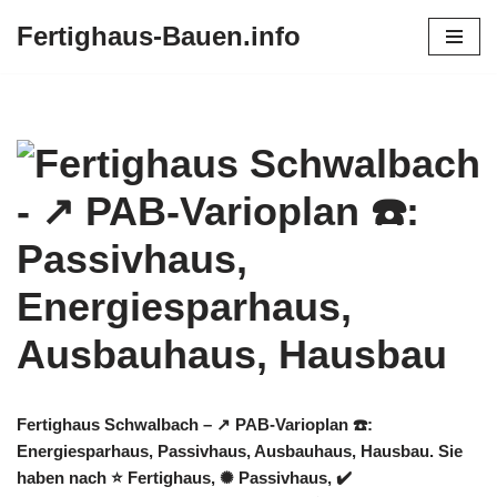
Fertighaus-Bauen.info
Zum
Inhalt
springen
Fertighaus Schwalbach – ↗️ PAB-Varioplan ☎️:
Energiesparhaus, Passivhaus, Ausbauhaus, Hausbau. Sie
haben nach ⭐ Fertighaus, ✺ Passivhaus, ✔️