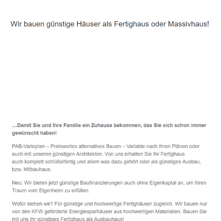
Häuslebauer & Bauunternehmen
Fertighaus Schwalbach - ↗️ PAB-Varioplan ☎️:
Ausbauhaus, Energiesparhaus, Passivhaus, Hausbau
Service