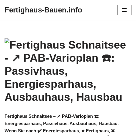
Fertighaus-Bauen.info
Zum
Inhalt
springen
Fertighaus Schnaitsee – ↗️ PAB-Varioplan ☎️:
Energiesparhaus, Passivhaus, Ausbauhaus, Hausbau.
Wenn Sie nach ✔️ Energiesparhaus, ⭐ Fertighaus, ❌