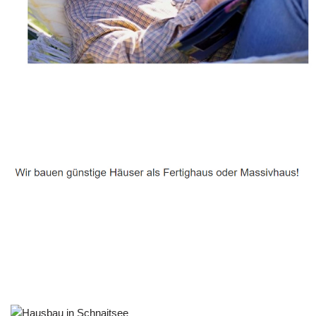
Häuslebauer & Bauunternehmen
Fertighaus Schnaitsee - ↗️ PAB-Varioplan ☎️:
Ausbauhaus, Passivhaus, Energiesparhaus, Hausbau
Service