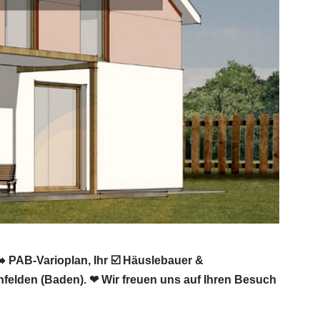
️ PAB-Varioplan, Ihr ☑️ Häuslebauer &
elden (Baden). ❤ Wir freuen uns auf Ihren Besuch