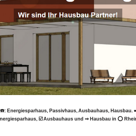
 ☎️: Energiesparhaus, Passivhaus, Ausbauhaus, Hausbau. ➡
nergiesparhaus, ☑️ Ausbauhaus und ⇒ Hausbau in ⭕ Rheinf