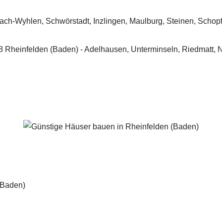
Rheinfelden (Baden) - ↗️ PAB-Varioplan ☎️: Ausbauhaus, Pass