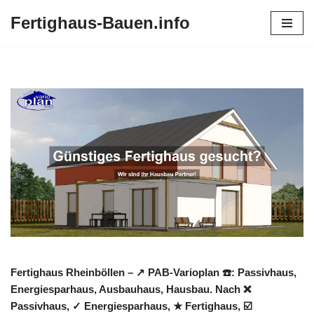
Fertighaus-Bauen.info
Zum
Inhalt
springen
Fertighaus Rheinböllen – ↗️ PAB-Varioplan ☎️: Passivhaus,
Energiesparhaus, Ausbauhaus, Hausbau. Nach ❌
Passivhaus, ✓ Energiesparhaus, ★ Fertighaus, ☑️