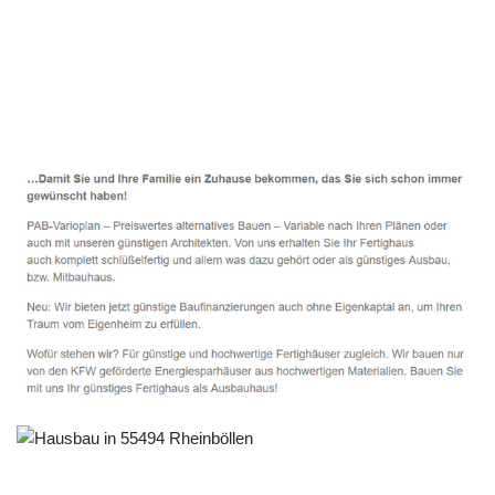
Häuslebauer & Bauunternehmen
Fertighaus Rheinböllen - ↗️ PAB-Varioplan ☎️:
Energiesparhaus, Ausbauhaus, Passivhaus, Hausbau
Service