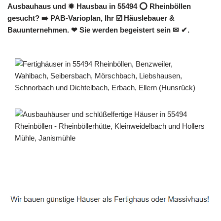
Ausbauhaus und ✹ Hausbau in 55494 ⭕ Rheinböllen
gesucht? ➡️ PAB-Varioplan, Ihr ☑️ Häuslebauer &
Bauunternehmen. ❤ Sie werden begeistert sein ✉ ✔.