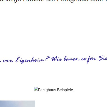
Rheinau - ↗️ PAB-Varioplan ☎️: Passivhaus, Ausbauhaus, Ene