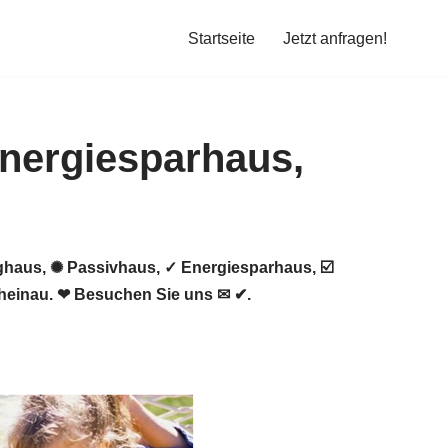
Startseite
Jetzt anfragen!
ghaus, ✺ Passivhaus, ✓ Energiesparhaus, ☑️
heinau. ❤ Besuchen Sie uns ✉ ✔.