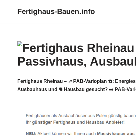
Fertighaus-Bauen.info
Zum
Inhalt
springen
Fertighaus Rheinau – ↗️ PAB-Varioplan ☎️: Energi
Ausbauhaus und ✹ Hausbau gesucht? ➡️ PAB-Vario