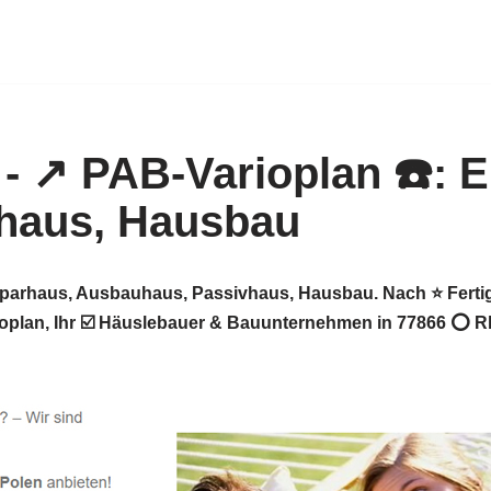
esparhaus, Ausbauhaus, Passivhaus, Hausbau. Nach ⭐ Ferti
plan, Ihr ☑️ Häuslebauer & Bauunternehmen in 77866 ⭕ R