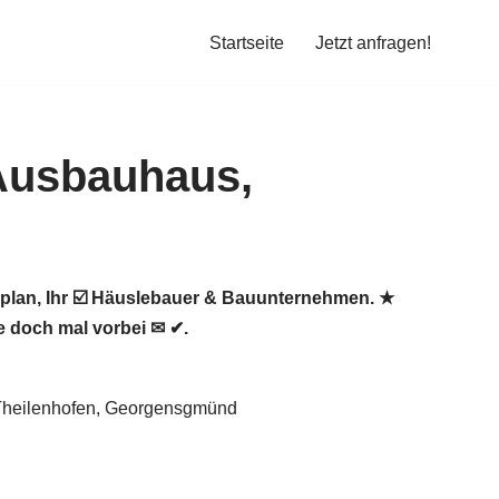
Startseite
Jetzt anfragen!
oplan, Ihr ☑️ Häuslebauer & Bauunternehmen. ★
 doch mal vorbei ✉ ✔.