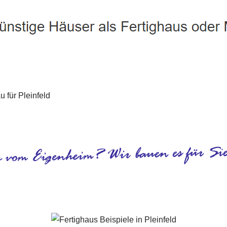
Pleinfeld - ↗️ PAB-Varioplan ☎️: Energiesparhaus, Ausbauhaus