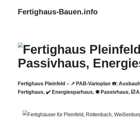
Fertighaus-Bauen.info
Zum
Inhalt
springen
Fertighaus Pleinfeld – ↗️ PAB-Varioplan ☎️: Ausba
Fertighaus, ✔️ Energiesparhaus, ✺ Passivhaus, ☑️