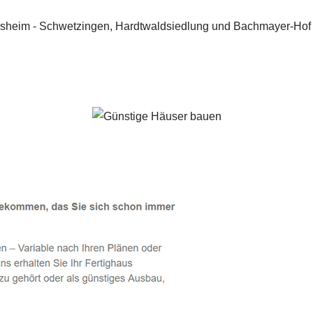
Oftersheim - ↗️ PAB-Varioplan ☎️: Ausbauhaus, Passivhaus, E