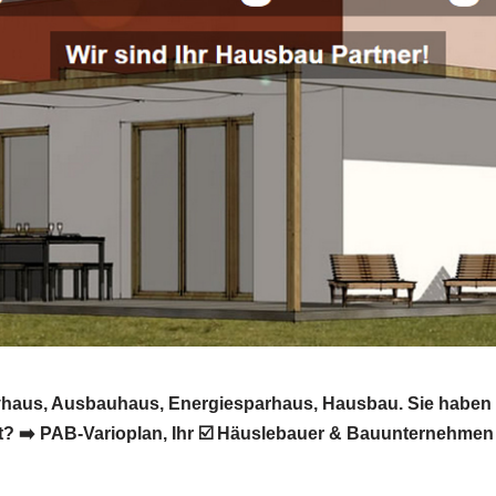
sivhaus, Ausbauhaus, Energiesparhaus, Hausbau. Sie habe
 ➡️ PAB-Varioplan, Ihr ☑️ Häuslebauer & Bauunternehmen i