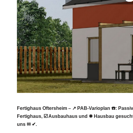
Fertighaus Oftersheim – ↗️ PAB-Varioplan ☎️: Pas
Fertighaus, ☑️ Ausbauhaus und ✹ Hausbau gesucht?
uns ✉ ✔.