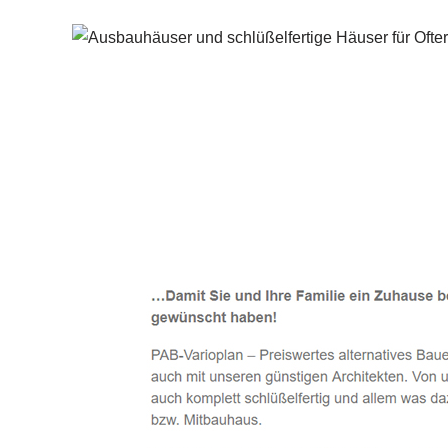
Häuslebauer & Bauunternehmen
Fertighaus 