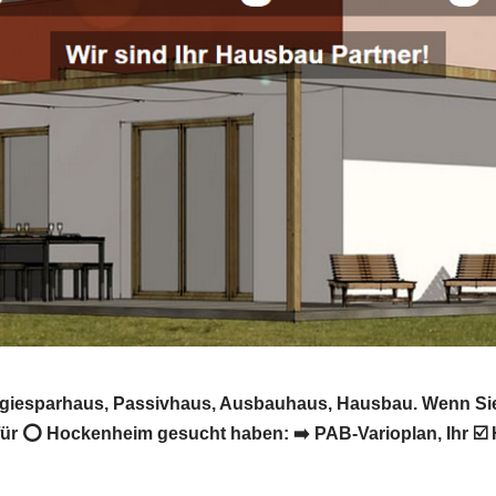
rgiesparhaus, Passivhaus, Ausbauhaus, Hausbau. Wenn Sie
ür ⭕ Hockenheim gesucht haben: ➡️ PAB-Varioplan, Ihr ☑️