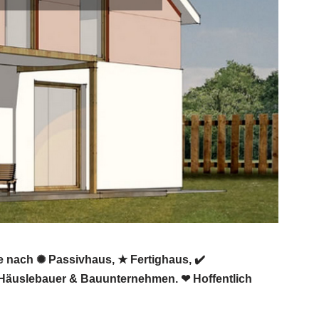
 nach ✺ Passivhaus, ★ Fertighaus, ✔️
 Häuslebauer & Bauunternehmen. ❤ Hoffentlich