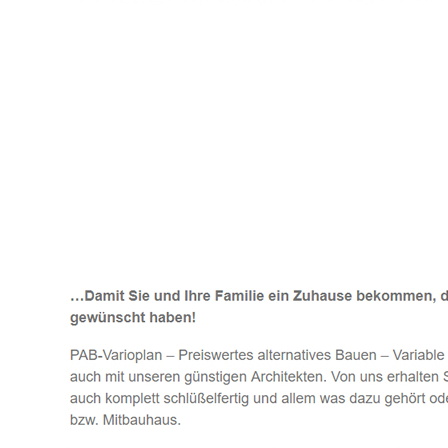
Häuslebauer & Bauunternehmen
Fertighaus