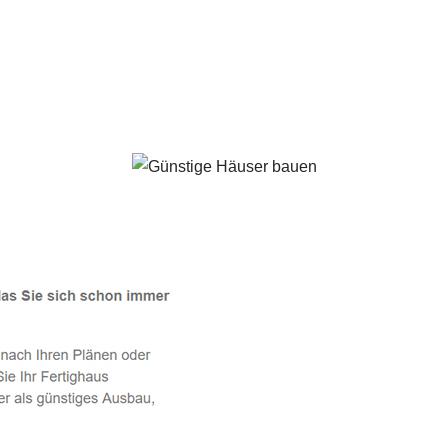
 Hockenheim - ↗️ PAB-Varioplan ☎️: Energiesparhaus, Passivh