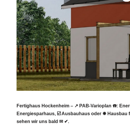
Fertighaus Hockenheim – ↗️ PAB-Varioplan ☎️: Ene
Energiesparhaus, ☑️ Ausbauhaus oder ✹ Hausbau f
sehen wir uns bald ✉ ✔.