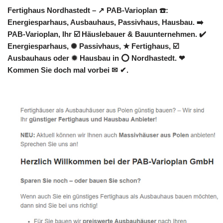
Fertighaus Nordhastedt – ↗️ PAB-Varioplan ☎️:
Energiesparhaus, Ausbauhaus, Passivhaus, Hausbau. ➡️
PAB-Varioplan, Ihr ☑️ Häuslebauer & Bauunternehmen. ✔️
Energiesparhaus, ✺ Passivhaus, ★ Fertighaus, ☑️
Ausbauhaus oder ✹ Hausbau in ⭕ Nordhastedt. ❤
Kommen Sie doch mal vorbei ✉ ✔.