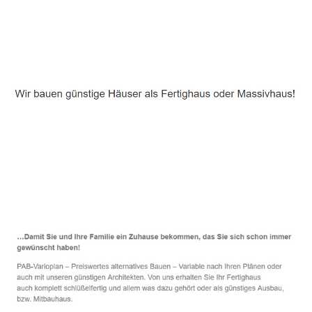
Häuslebauer & Bauunternehmen
Fertighaus Nordhastedt - ↗️ PAB-Varioplan ☎️:
Passivhaus, Ausbauhaus, Energiesparhaus, Hausbau
Service