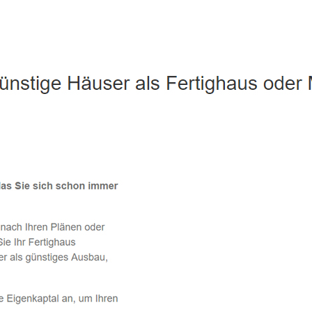
Neunburg (Wald) - ↗️ PAB-Varioplan ☎️: Passivhaus, Ausbauha