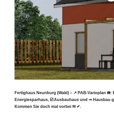
Fertighaus Neunburg (Wald) – ↗️ PAB-Varioplan ☎️
Energiesparhaus, ☑️ Ausbauhaus und ⇒ Hausbau ge
Kommen Sie doch mal vorbei ✉ ✔.