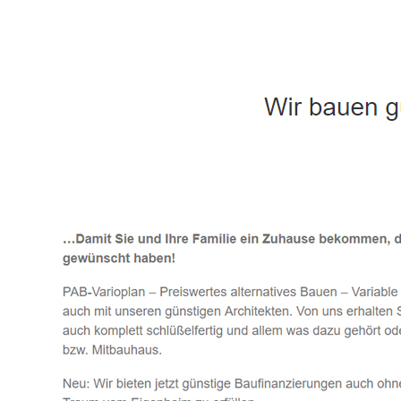
Häuslebauer & Bauunternehmen
Fertighaus 