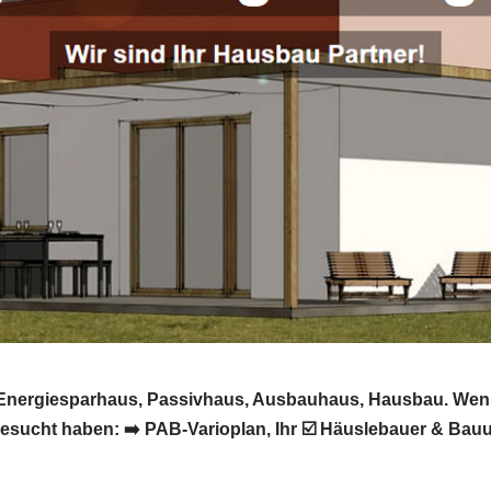
: Energiesparhaus, Passivhaus, Ausbauhaus, Hausbau. Wen
sucht haben: ➡️ PAB-Varioplan, Ihr ☑️ Häuslebauer & Bau