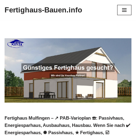
Fertighaus-Bauen.info
Zum
Inhalt
springen
Fertighaus Mulfingen – ↗️ PAB-Varioplan ☎️: Passivhaus,
Energiesparhaus, Ausbauhaus, Hausbau. Wenn Sie nach ✔️
Energiesparhaus, ✺ Passivhaus, ★ Fertighaus, ☑️