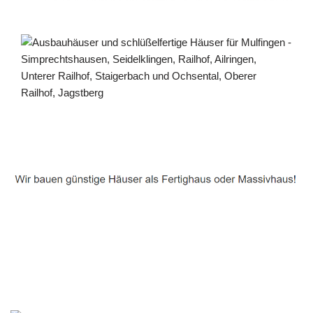
Häuslebauer & Bauunternehmen
Fertighaus Mulfingen - ↗️ PAB-Varioplan ☎️:
Passivhaus, Ausbauhaus, Energiesparhaus, Hausbau
Dienstleistungen