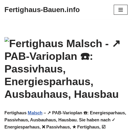
Fertighaus-Bauen.info
Zum
Inhalt
springen
Fertighaus
Malsch
– ↗️ PAB-Varioplan ☎️: Energiesparhaus,
Passivhaus, Ausbauhaus, Hausbau. Sie haben nach ✓
Energiesparhaus, ❌ Passivhaus, ★ Fertighaus, ☑️