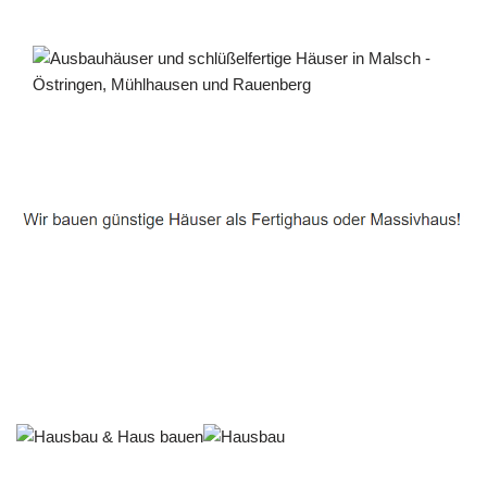
Häuslebauer & Bauunternehmen
Fertighaus Malsch - ↗️ PAB-Varioplan ☎️: Ausbauhaus,
Energiesparhaus, Passivhaus, Hausbau
Dienstleistung