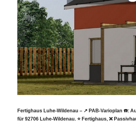
Fertighaus Luhe-Wildenau – ↗️ PAB-Varioplan ☎️: 
für 92706 Luhe-Wildenau. ⭐ Fertighaus, ❌ Passivh