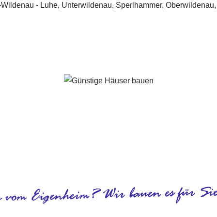
Luhe-Wildenau - ↗️ PAB-Varioplan ☎️: Ausbauhaus, Energiesp