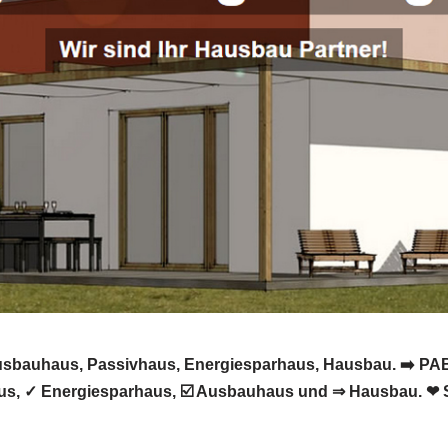
Ausbauhaus, Passivhaus, Energiesparhaus, Hausbau. ➡️ PA
aus, ✓ Energiesparhaus, ☑️ Ausbauhaus und ⇒ Hausbau. ❤ S