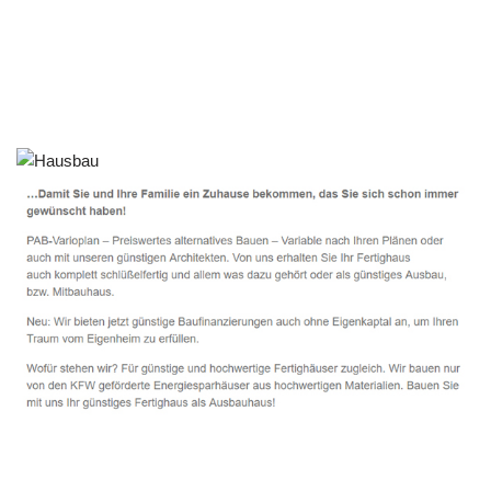
Häuslebauer & Bauunternehmen
Fertighaus Kreuzwertheim - ↗️ PAB-Varioplan ☎️:
Ausbauhaus, Passivhaus, Energiesparhaus, Hausbau
Dienstleistungen