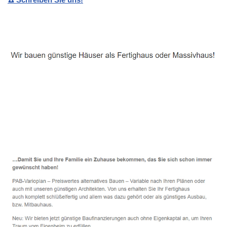
Häuslebauer & Bauunternehmen
Fertighaus Kenn - ↗️ PAB-Varioplan ☎️: Ausbauhaus,
Energiesparhaus, Passivhaus, Hausbau
Dienstleistung