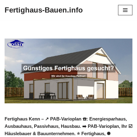
Fertighaus-Bauen.info
Zum
Inhalt
springen
Fertighaus Kenn – ↗️ PAB-Varioplan ☎️: Energiesparhaus,
Ausbauhaus, Passivhaus, Hausbau. ➡️ PAB-Varioplan, Ihr ☑️
Häuslebauer & Bauunternehmen. ⭐ Fertighaus, ✺