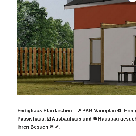
Fertighaus Pfarrkirchen – ↗️ PAB-Varioplan ☎️: E
Passivhaus, ☑️ Ausbauhaus und ✹ Hausbau gesucht 
Ihren Besuch ✉ ✔.