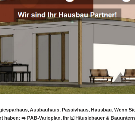
nergiesparhaus, Ausbauhaus, Passivhaus, Hausbau. Wenn Si
haben: ➡️ PAB-Varioplan, Ihr ☑️ Häuslebauer & Bauunterne