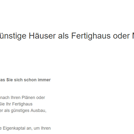
Pfarrkirchen - ↗️ PAB-Varioplan ☎️: Ausbauhaus, Passivhaus, 