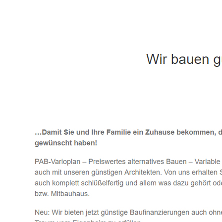
Häuslebauer & Bauunternehmen
Fertighaus 