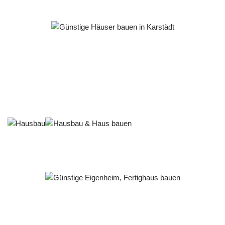
Häuslebauer & Bauunternehmen
Fertighaus Karstädt - ↗️ PAB-Varioplan ☎️: Passivhaus,
Energiesparhaus, Ausbauhaus, Hausbau
Dienstleistungen