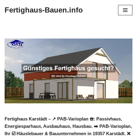
Fertighaus-Bauen.info
Zum
Inhalt
springen
Fertighaus Karstädt – ↗️ PAB-Varioplan ☎️: Passivhaus,
Energiesparhaus, Ausbauhaus, Hausbau. ➡️ PAB-Varioplan,
Ihr ☑️ Häuslebauer & Bauunternehmen in 19357 Karstädt. ❌