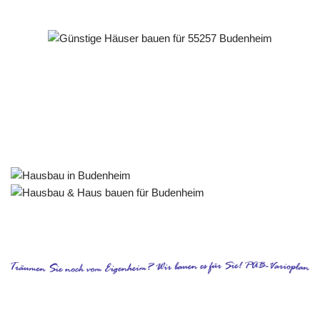
Häuslebauer & Bauunternehmen
Fertighaus Budenheim - ↗️ PAB-Varioplan ☎️:
Passivhaus, Energiesparhaus, Ausbauhaus, Hausbau
Service