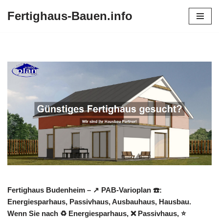
Fertighaus-Bauen.info
Zum
Inhalt
springen
Fertighaus Budenheim – ↗️ PAB-Varioplan ☎️:
Energiesparhaus, Passivhaus, Ausbauhaus, Hausbau.
Wenn Sie nach ♻ Energiesparhaus, ❌ Passivhaus, ⭐