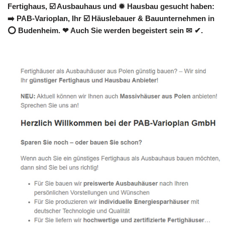
Fertighaus, ☑️ Ausbauhaus und ✹ Hausbau gesucht haben:
➡️ PAB-Varioplan, Ihr ☑️ Häuslebauer & Bauunternehmen in
⭕ Budenheim. ❤ Auch Sie werden begeistert sein ✉ ✔.