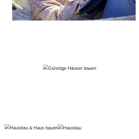
Häuslebauer & Bauunternehmen
Fertighaus Kalchreuth - ↗️ PAB-Varioplan ☎️:
Ausbauhaus, Energiesparhaus, Passivhaus, Hausbau
Dienstleistungen