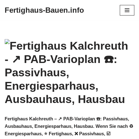
Fertighaus-Bauen.info
Zum
Inhalt
springen
Fertighaus Kalchreuth – ↗️ PAB-Varioplan ☎️: Passivhaus,
Ausbauhaus, Energiesparhaus, Hausbau. Wenn Sie nach ♻
Energiesparhaus, ⭐ Fertighaus, ❌ Passivhaus, ☑️