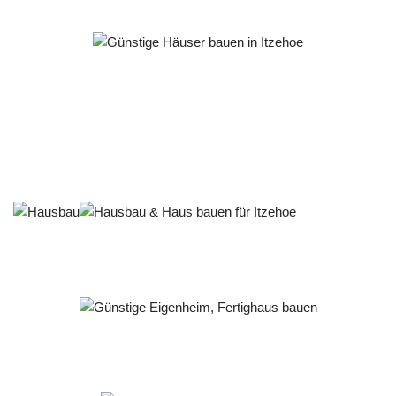
Häuslebauer & Bauunternehmen
Fertighaus Itzehoe - ↗️ PAB-Varioplan ☎️: Ausbauhaus,
Energiesparhaus, Passivhaus, Hausbau
Dienstleistung