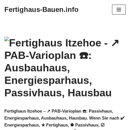
Fertighaus-Bauen.info
Zum
Inhalt
springen
Fertighaus Itzehoe – ↗️ PAB-Varioplan ☎️: Passivhaus,
Energiesparhaus, Ausbauhaus, Hausbau. Wenn Sie nach ✔️
Energiesparhaus, ★ Fertighaus, ✺ Passivhaus, ☑️