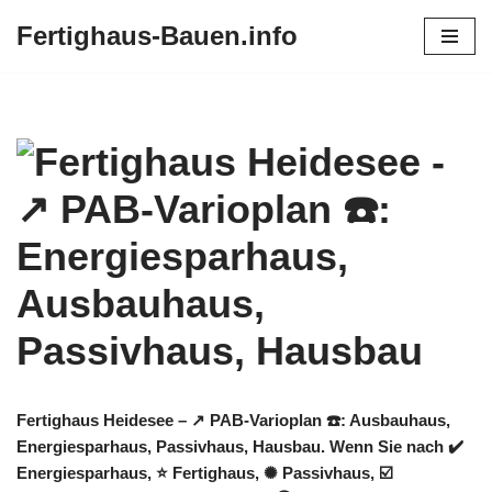
Fertighaus-Bauen.info
Zum
Inhalt
springen
Fertighaus Heidesee – ↗️ PAB-Varioplan ☎️: Ausbauhaus,
Energiesparhaus, Passivhaus, Hausbau. Wenn Sie nach ✔️
Energiesparhaus, ⭐ Fertighaus, ✺ Passivhaus, ☑️