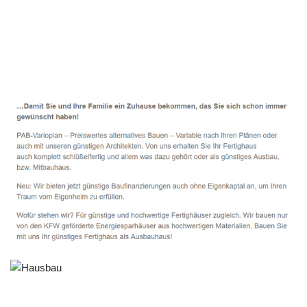
Häuslebauer & Bauunternehmen
Fertighaus Heidesee - ↗️ PAB-Varioplan ☎️:
Passivhaus, Ausbauhaus, Energiesparhaus, Hausbau
Service