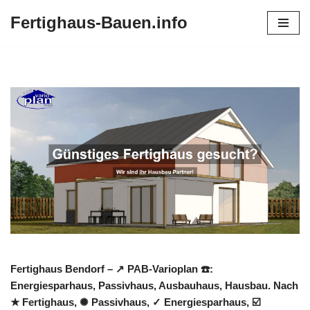
Fertighaus-Bauen.info
Zum
Inhalt
springen
Fertighaus Bendorf – ↗️ PAB-Varioplan ☎️:
Energiesparhaus, Passivhaus, Ausbauhaus, Hausbau. Nach
★ Fertighaus, ✺ Passivhaus, ✓ Energiesparhaus, ☑️