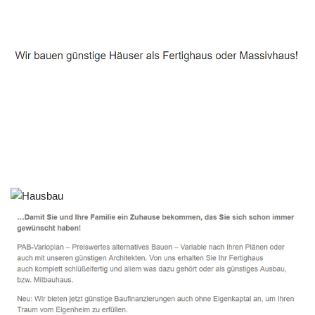
Häuslebauer & Bauunternehmen
Fertighaus Haundorf - ↗️ PAB-Varioplan ☎️:
Energiesparhaus, Ausbauhaus, Passivhaus, Hausbau
Dienstleistungen