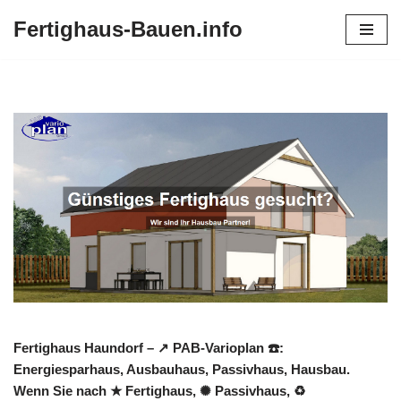
Fertighaus-Bauen.info
Zum
Inhalt
springen
Fertighaus Haundorf – ↗️ PAB-Varioplan ☎️:
Energiesparhaus, Ausbauhaus, Passivhaus, Hausbau.
Wenn Sie nach ★ Fertighaus, ✺ Passivhaus, ♻