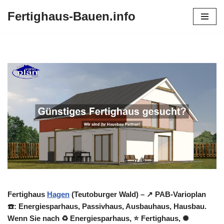
Fertighaus-Bauen.info
Zum
Inhalt
springen
Fertighaus
Hagen
(Teutoburger Wald) – ↗️ PAB-Varioplan
☎️: Energiesparhaus, Passivhaus, Ausbauhaus, Hausbau.
Wenn Sie nach ♻ Energiesparhaus, ⭐ Fertighaus, ✺