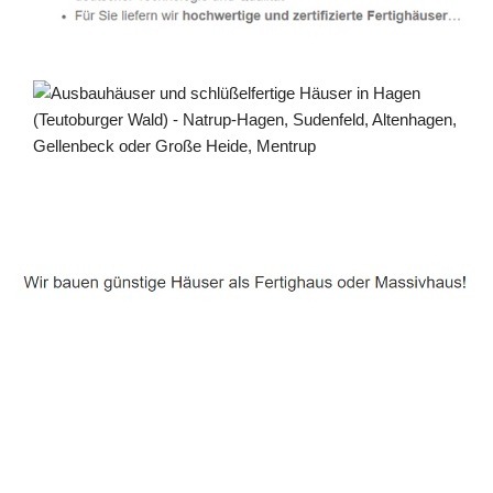
Häuslebauer & Bauunternehmen
Fertighaus Hagen (Teutoburger Wald) - ↗️ PAB-
Varioplan ☎️: Ausbauhaus, Passivhaus,
Energiesparhaus, Hausbau
Service