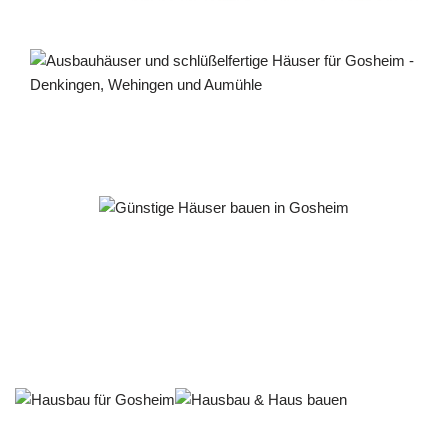
Häuslebauer & Bauunternehmen
Fertighaus Gosheim - ↗️ PAB-Varioplan ☎️: Passivhaus,
Ausbauhaus, Energiesparhaus, Hausbau
Service