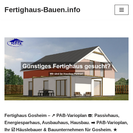
Fertighaus-Bauen.info
Zum
Inhalt
springen
Fertighaus Gosheim – ↗️ PAB-Varioplan ☎️: Passivhaus,
Energiesparhaus, Ausbauhaus, Hausbau. ➡️ PAB-Varioplan,
Ihr ☑️ Häuslebauer & Bauunternehmen für Gosheim. ★