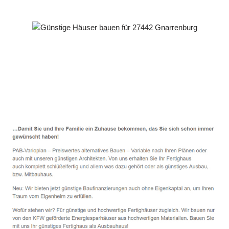
Häuslebauer & Bauunternehmen
Fertighaus Gnarrenburg - ↗️ PAB-Varioplan ☎️:
Ausbauhaus, Energiesparhaus, Passivhaus, Hausbau
Dienstleistungen