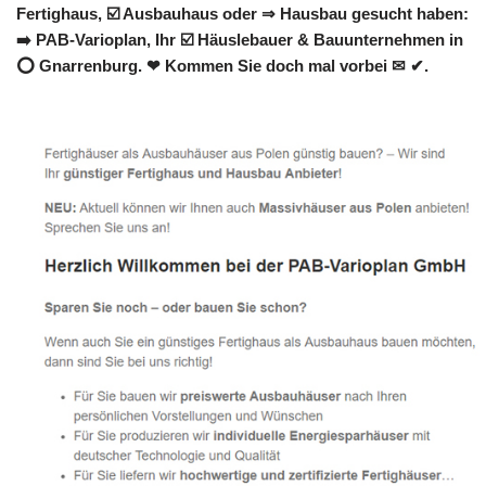
Fertighaus, ☑️ Ausbauhaus oder ⇒ Hausbau gesucht haben:
➡️ PAB-Varioplan, Ihr ☑️ Häuslebauer & Bauunternehmen in
⭕ Gnarrenburg. ❤ Kommen Sie doch mal vorbei ✉ ✔.