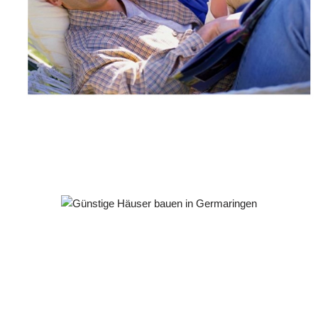
Häuslebauer & Bauunternehmen
Fertighaus Germaringen - ↗️ PAB-Varioplan ☎️:
Ausbauhaus, Passivhaus, Energiesparhaus, Hausbau
Service