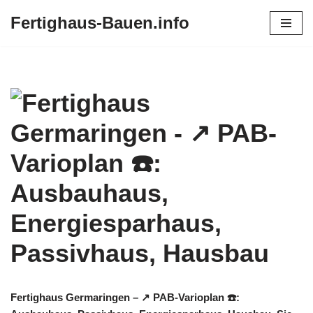
Fertighaus-Bauen.info
Zum
Inhalt
springen
Fertighaus Germaringen – ↗️ PAB-Varioplan ☎️: