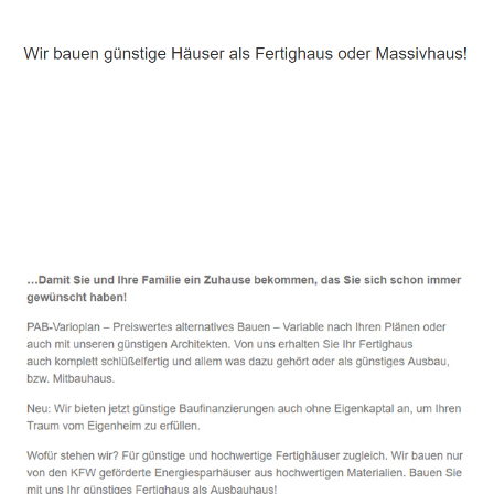
Häuslebauer & Bauunternehmen
Fertighaus Gechingen - ↗️ PAB-Varioplan ☎️:
Ausbauhaus, Energiesparhaus, Passivhaus, Hausbau
Dienstleistung