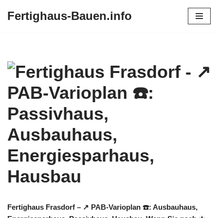
Fertighaus-Bauen.info
Zum
Inhalt
springen
Fertighaus Frasdorf – ↗️ PAB-Varioplan ☎️: Ausbauhaus,