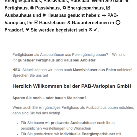
Energiesparhaus, Passivhaus, Hausbau. Wenn Sie nach ★
Fertighaus, ✺ Passivhaus, ♻ Energiesparhaus, ☑️
Ausbauhaus und ✹ Hausbau gesucht haben: ➡️ PAB-
Varioplan, Ihr ☑️ Häuslebauer & Bauunternehmen in ⭕
Frasdorf. ❤ Sie werden begeistert sein ✉ ✔.