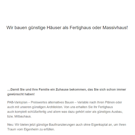
Häuslebauer & Bauunternehmen
Fertighaus Frasdorf - ↗️ PAB-Varioplan ☎️:
Energiesparhaus, Passivhaus, Ausbauhaus, Hausbau
Dienstleistungen