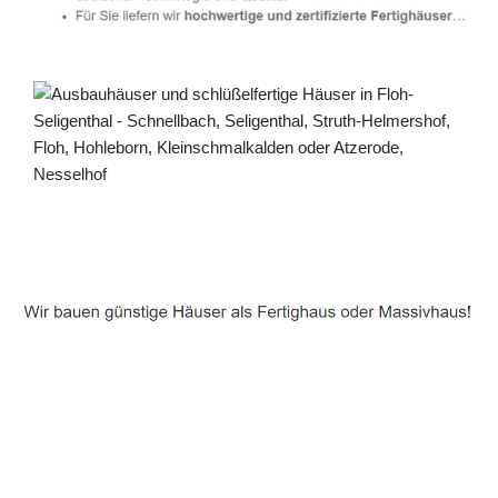
Häuslebauer & Bauunternehmen
Fertighaus Floh-Seligenthal - ↗️ PAB-Varioplan ☎️:
Passivhaus, Energiesparhaus, Ausbauhaus, Hausbau
Service