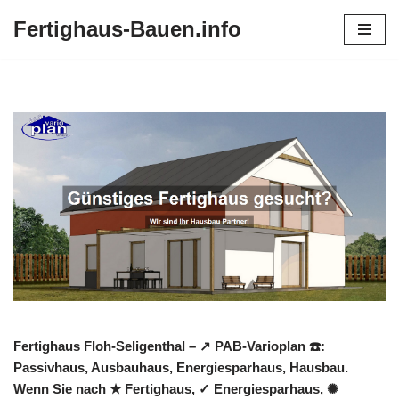
Fertighaus-Bauen.info
Zum
Inhalt
springen
Fertighaus Floh-Seligenthal – ↗️ PAB-Varioplan ☎️:
Passivhaus, Ausbauhaus, Energiesparhaus, Hausbau.
Wenn Sie nach ★ Fertighaus, ✓ Energiesparhaus, ✺