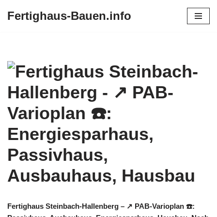
Fertighaus-Bauen.info
Zum
Inhalt
springen
Fertighaus Steinbach-Hallenberg – ↗️ PAB-Varioplan ☎️: