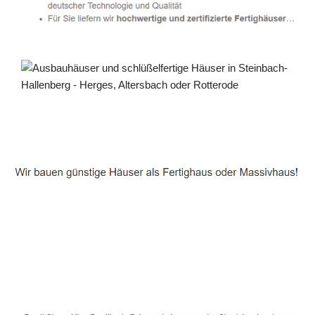
Häuslebauer & Bauunternehmen
Fertighaus Steinbach-Hallenberg - ↗️ PAB-Varioplan ☎️:
Energiesparhaus, Ausbauhaus, Passivhaus, Hausbau
Dienstleistung