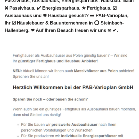
Passivhaus, Ausbauhaus, Energiesparhaus, Hausbau. Nach
❌ Passivhaus, ✔️ Energiesparhaus, ★ Fertighaus, ☑️
Ausbauhaus und ✹ Hausbau gesucht? ➡️ PAB-Varioplan,
Ihr ☑️ Häuslebauer & Bauunternehmen in ⭕ Steinbach-
Hallenberg. ❤ Auf Ihren Besuch freuen wir uns ✉ ✔.