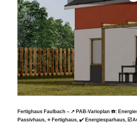
Fertighaus Faulbach – ↗️ PAB-Varioplan ☎️: Energ
Passivhaus, ⭐ Fertighaus, ✔️ Energiesparhaus, ☑️