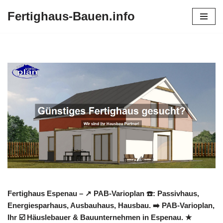
Fertighaus-Bauen.info
Zum
Inhalt
springen
Fertighaus Espenau – ↗️ PAB-Varioplan ☎️: Passivhaus,
Energiesparhaus, Ausbauhaus, Hausbau. ➡️ PAB-Varioplan,
Ihr ☑️ Häuslebauer & Bauunternehmen in Espenau. ★