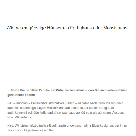
Häuslebauer & Bauunternehmen
Fertighaus Eching - ↗️ PAB-Varioplan ☎️: Passivhaus,
Ausbauhaus, Energiesparhaus, Hausbau
Dienstleistung