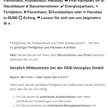
Passivhaus, Ausbauhaus, Hausbau. ➡️ PAB-Varioplan, Ihr ☑️
Häuslebauer & Bauunternehmen. ✔️ Energiesparhaus, ⭐
Fertighaus, ❌ Passivhaus, ☑️ Ausbauhaus oder ⇒ Hausbau
in 85386 ⭕ Eching. ❤ Lassen Sie sich von uns begeistern
✉ ✔.