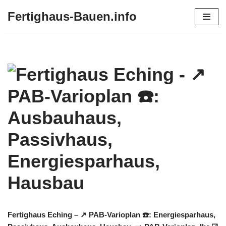
Fertighaus-Bauen.info
Zum
Inhalt
springen
Fertighaus Eching – ↗️ PAB-Varioplan ☎️: Energiesparhaus,