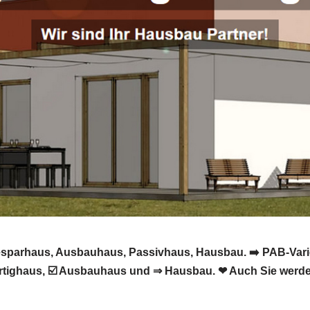
iesparhaus, Ausbauhaus, Passivhaus, Hausbau. ➡️ PAB-Vari
tighaus, ☑️ Ausbauhaus und ⇒ Hausbau. ❤ Auch Sie werden