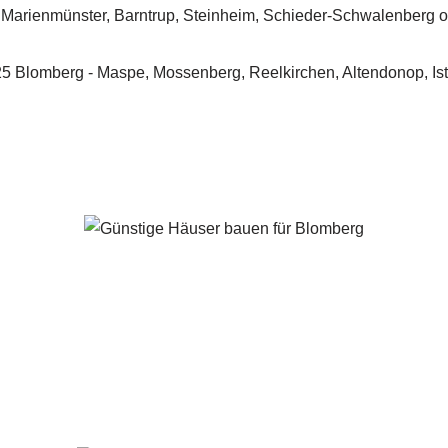
Blomberg - ↗️ PAB-Varioplan ☎️: Ausbauhaus, Passivhaus, En