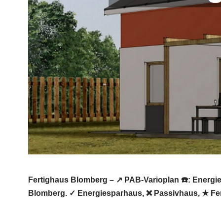
Fertighaus Blomberg – ↗️ PAB-Varioplan ☎️: Energ
Blomberg. ✓ Energiesparhaus, ❌ Passivhaus, ★ Fer