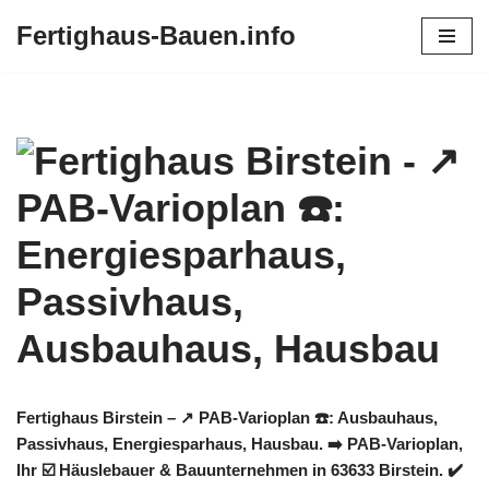
Fertighaus-Bauen.info
Zum
Inhalt
springen
Fertighaus Birstein – ↗️ PAB-Varioplan ☎️: Ausbauhaus,
Passivhaus, Energiesparhaus, Hausbau. ➡️ PAB-Varioplan,
Ihr ☑️ Häuslebauer & Bauunternehmen in 63633 Birstein. ✔️