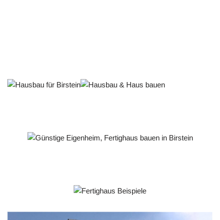
Häuslebauer & Bauunternehmen
Fertighaus Birstein - ↗️ PAB-Varioplan ☎️: Passivhaus,
Energiesparhaus, Ausbauhaus, Hausbau
Service