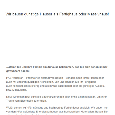
Häuslebauer & Bauunternehmen
Fertighaus Bernstadt (Eigen) - ↗️ PAB-Varioplan ☎️:
Ausbauhaus, Passivhaus, Energiesparhaus, Hausbau
Service