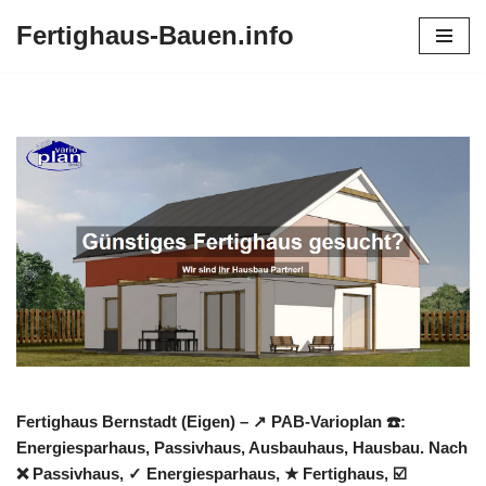
Fertighaus-Bauen.info
Zum
Inhalt
springen
Fertighaus Bernstadt (Eigen) – ↗️ PAB-Varioplan ☎️:
Energiesparhaus, Passivhaus, Ausbauhaus, Hausbau. Nach
❌ Passivhaus, ✓ Energiesparhaus, ★ Fertighaus, ☑️