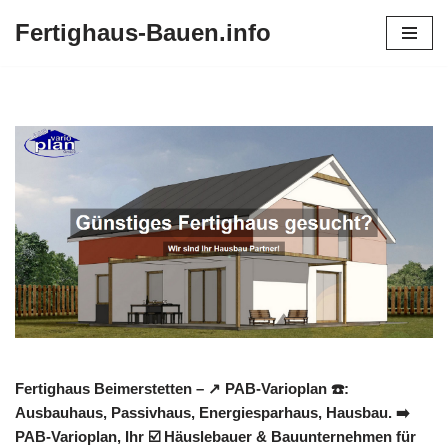
Fertighaus-Bauen.info
Zum
Inhalt
springen
Fertighaus Beimerstetten – ↗️ PAB-Varioplan ☎️:
Ausbauhaus, Passivhaus, Energiesparhaus, Hausbau. ➡️
PAB-Varioplan, Ihr ☑️ Häuslebauer & Bauunternehmen für