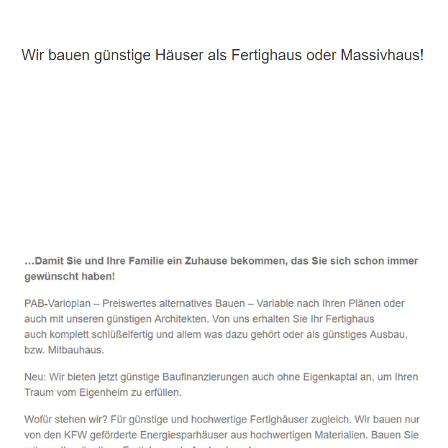
Häuslebauer & Bauunternehmen
Fertighaus Beimerstetten - ↗️ PAB-Varioplan ☎️:
Energiesparhaus, Passivhaus, Ausbauhaus, Hausbau
Dienstleistungen