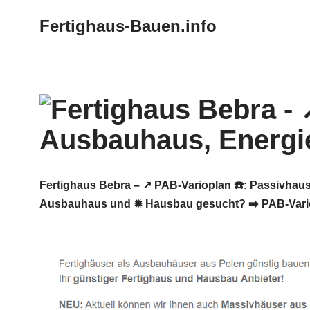
Fertighaus-Bauen.info
Zum
Inhalt
springen
Fertighaus Bebra – ↗️ PAB-Varioplan ☎️: Passivha
Ausbauhaus und ✹ Hausbau gesucht? ➡️ PAB-Variopl