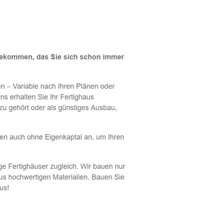
Bebra - ↗️ PAB-Varioplan ☎️: Energiesparhaus, Passivhaus, A