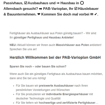
Passivhaus, ☑️ Ausbauhaus und ⇒ Hausbau in ⭕
Allensbach gesucht? ➡️ PAB-Varioplan, Ihr ☑️ Häuslebauer
& Bauunternehmen. ❤ Kommen Sie doch mal vorbei ✉ ✔.