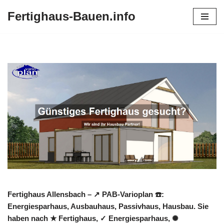
Fertighaus-Bauen.info
Zum
Inhalt
springen
Fertighaus Allensbach – ↗️ PAB-Varioplan ☎️:
Energiesparhaus, Ausbauhaus, Passivhaus, Hausbau. Sie
haben nach ★ Fertighaus, ✓ Energiesparhaus, ✺