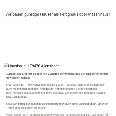
Häuslebauer & Bauunternehmen
Fertighaus Allensbach - ↗️ PAB-Varioplan ☎️:
Ausbauhaus, Energiesparhaus, Passivhaus, Hausbau
Dienstleistungen