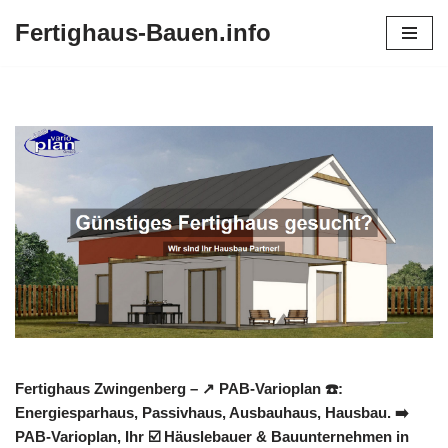
Fertighaus-Bauen.info
Zum
Inhalt
springen
Fertighaus Zwingenberg – ↗️ PAB-Varioplan ☎️:
Energiesparhaus, Passivhaus, Ausbauhaus, Hausbau. ➡️
PAB-Varioplan, Ihr ☑️ Häuslebauer & Bauunternehmen in