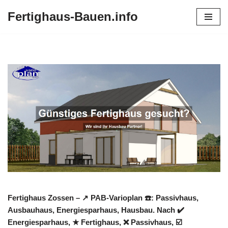
Fertighaus-Bauen.info
Zum
Inhalt
springen
Fertighaus Zossen – ↗️ PAB-Varioplan ☎️: Passivhaus,
Ausbauhaus, Energiesparhaus, Hausbau. Nach ✔️
Energiesparhaus, ★ Fertighaus, ❌ Passivhaus, ☑️