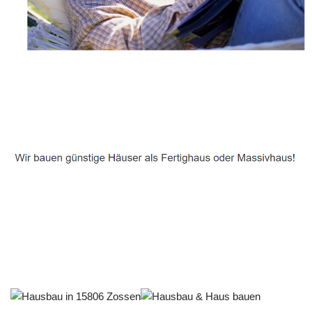
Häuslebauer & Bauunternehmen
Fertighaus Zossen - ↗️ PAB-Varioplan ☎️: Passivhaus,
Energiesparhaus, Ausbauhaus, Hausbau
Dienstleistungen